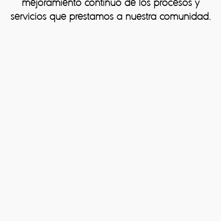
mejoramiento continuo de los procesos y
Descripción
servicios que prestamos a nuestra comunidad.
Adjuntar Archivos
Archivos permitidos (imágenes, pdf’s…), tamaño máximo de
archivo: 4MB.
Autorizo el tratamiento de mis datos personales de
acuerdo con la
Política de tratamiento de
Información Personal