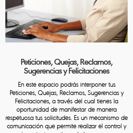
Peticiones, Quejas, Reclamos,
Sugerencias y Felicitaciones
En este espacio podrás interponer tus
Peticiones, Quejas, Reclamos,
Sugerencias y Felicitaciones
Peticiones, Quejas, Reclamos, Sugerencias y
Conoce las definiciones aquí
Felicitaciones, a través del cual tienes la
oportunidad de manifestar de manera
Tipo de solicitud
respetuosa tus solicitudes. Es un mecanismo de
comunicación que permite realizar el control y