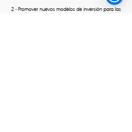
2 -
Promover nuevos modelos de inversión para las
empresas que impacten positivamente la región.
3 -
Fortalecer procesos de emprendimiento moderno
que permitan el mejoramiento competitivo regional.
4 -
Fomentar el surgimiento de proyectos que generen
impacto social o ambiental.
5 -
Establecer alianzas de cooperación con entidades
públicas o privadas que propicien condiciones
favorables para el fomento del emprendimiento y el
desarrollo empresarial.