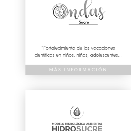
“Fortalecimiento de las vocaciones
científicas en niños, niñas, adolescentes y
jóvenes de establecimientos educativos
oficiales en dos municipios PDET y dos
MÁS INFORMACIÓN
municipios con presencia simultánea de
problemáticas del departamento de
Sucre” El Programa Ondas Minciencias
es la principal estrategia para el fomento
de las vocaciones científicas en la
población infantil y juvenil del Ministerio
de Ciencia, Tecnología e Innovación, el
cual tiene por objetivo promover en