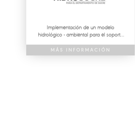
niños, niñas y adolescentes el interés por
la investigación, así como el desarrollo
de actitudes y habilidades que les
permitan participar de manera activa en
Implementación de un modelo
una cultura de CTeI.
hidrológico - ambiental para el soporte
de decisiones en el departamento de
Sucre.
MÁS INFORMACIÓN