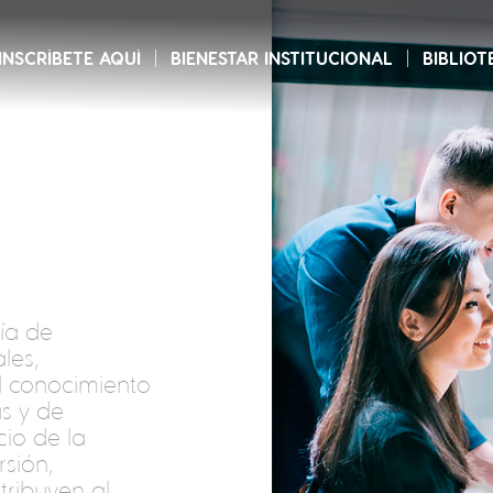
INSCRÍBETE AQUÍ
BIENESTAR INSTITUCIONAL
BIBLIOT
ía de
les,
el conocimiento
s y de
cio de la
sión,
tribuyen al