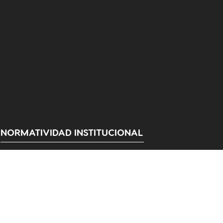
NORMATIVIDAD INSTITUCIONAL
Normas Internas
Personería Jurídica
Proyecto Educativo Institucional - PEI
Plan de Desarrollo Institucional