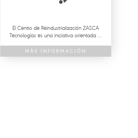
El Centro de Reindustrialización ZASCA
Tecnologías es una iniciativa orientada al
fortalecimiento de MiPymes y unidades
productivas mediante procesos de
MÁS INFORMACIÓN
asistencia técnica, apropiación
tecnológica y desarrollo de capacidades
para la productividad y competitividad
empresarial.