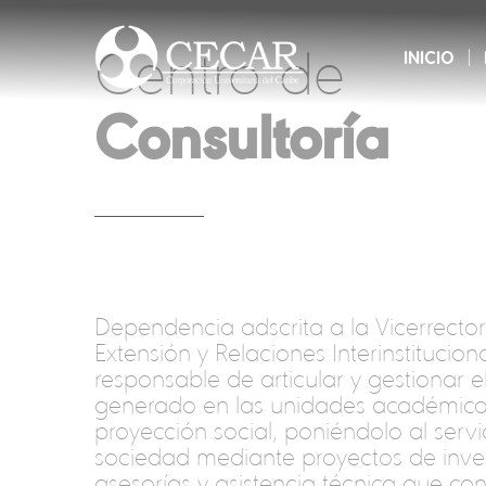
Centro de
INICIO
Consultoría
Dependencia adscrita a la Vicerrector
Extensión y Relaciones Interinstituciona
responsable de articular y gestionar 
generado en las unidades académica
proyección social, poniéndolo al servi
sociedad mediante proyectos de inver
asesorías y asistencia técnica que con