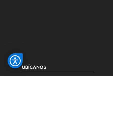
UBÍCANOS
Carretera Troncal de Occidente
Km. 1, Vía Corozal - Sincelejo, Colombia
3145248816
PBX:
+60(5) 2798900
archivocentral@cecar.edu.co