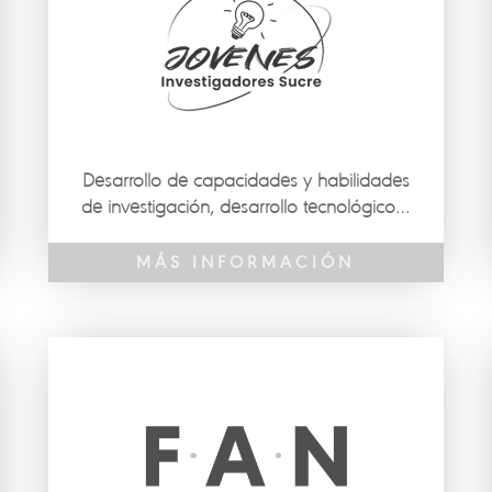
Desarrollo de capacidades y habilidades
de investigación, desarrollo tecnológico e
innovación en jóvenes profesionales del
departamento de Sucre.
MÁS INFORMACIÓN