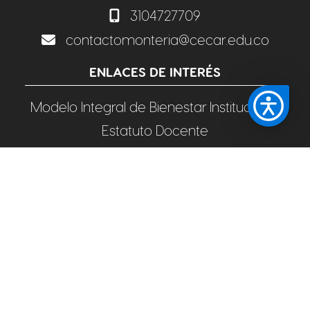
3104727709
contactomonteria@cecar.edu.co
ENLACES DE INTERÉS
Modelo Integral de Bienestar Institucional
Estatuto Docente
Estatuto General
Código de Ética
Política de Tratamiento de Información Pe
rsonal
Trabaja con Nosotros
Derechos Pecuniarios
Retorno Seguro
Preguntas Frecuentes