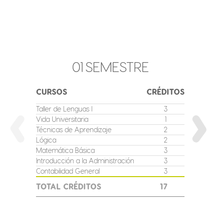
01
SEMESTRE
CURSOS
CRÉDITOS
CURSO
Taller de Lenguas I
3
Taller de
Vida Universitaria
1
Informát
Técnicas de Aprendizaje
2
Inglés I
Lógica
2
Matemát
Matemática Básica
3
Fundame
Administ
Introducción a la Administración
3
Contabil
Contabilidad General
3
TOTAL
TOTAL CRÉDITOS
17