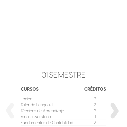
01
SEMESTRE
CURSOS
CRÉDITOS
CURSO
Lógica
2
Optativa 
Taller de Lenguas I
3
Taller de
Técnicas de Aprendizaje
2
Microec
Vida Universitaria
1
Matemát
Fundamentos de Contabilidad
3
Inglés II