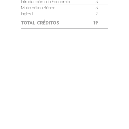
Introducción a la Economía
3
Contabil
Matemática Básica
3
Fundame
Inglés I
2
TOTAL
TOTAL CRÉDITOS
19