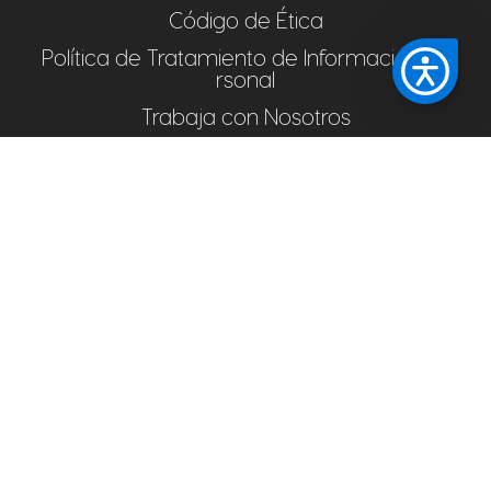
Código de Ética
Política de Tratamiento de Información Pe
rsonal
Trabaja con Nosotros
Derechos Pecuniarios
Retorno Seguro
Preguntas Frecuentes
Pagos en Línea
NORMATIVIDAD INSTITUCIONAL
Normas Internas
Personería Jurídica
Proyecto Educativo Institucional - PEI
Plan de Desarrollo Institucional