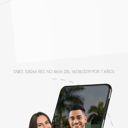
SNIES: 108266 RES. NO. 8606 DEL 14/08/2019 POR 7 AÑOS