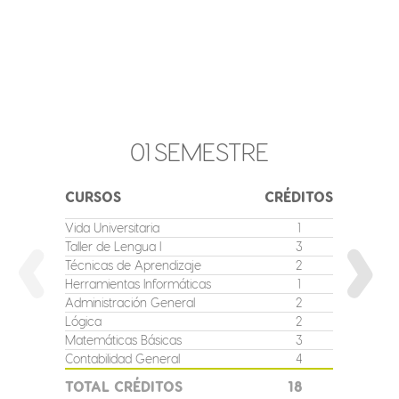
01
SEMESTRE
CURSOS
CRÉDITOS
CURSO
Vida Universitaria
1
Gestión
Taller de Lengua I
3
Taller de
Técnicas de Aprendizaje
2
Matemát
Herramientas Informáticas
1
Inglés I
Administración General
2
Matemát
Lógica
2
Contabil
Matemáticas Básicas
3
TOTAL
Contabilidad General
4
TOTAL CRÉDITOS
18