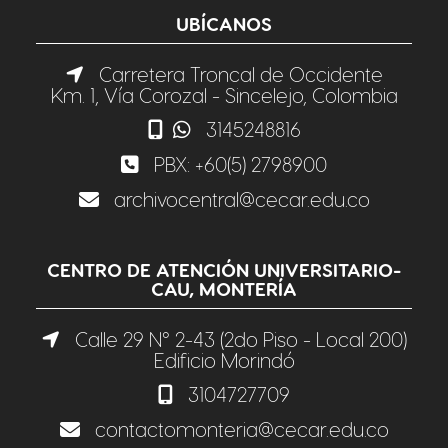
UBÍCANOS
Carretera Troncal de Occidente
Km. 1, Vía Corozal - Sincelejo, Colombia
3145248816
PBX:
+60(5) 2798900
archivocentral@cecar.edu.co
CENTRO DE ATENCIÓN UNIVERSITARIO-
CAU, MONTERÍA
Calle 29 N° 2-43 (2do Piso - Local 200)
Edificio Morindó
3104727709
contactomonteria@cecar.edu.co