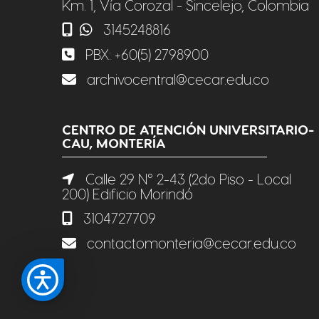
Km. 1, Vía Corozal - Sincelejo, Colombia
3145248816
PBX:
+60(5) 2798900
archivocentral@cecar.edu.co
CENTRO DE ATENCIÓN UNIVERSITARIO-
CAU, MONTERÍA
Calle 29 N° 2-43 (2do Piso - Local
200) Edificio Morindó
3104727709
contactomonteria@cecar.edu.co